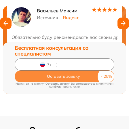
Васильев Максим
Нужна консультация?
Источник –
Яндекс
Закажите бесплатную консультацию
Обязательно буду рекомендовать вас своим друзь
Бесплатная консультация со
специалистом
Оставить заявку
Нажимая на кнопку "Оставить заявку" Вы соглашаетесь c
политикой
конфиденциальности